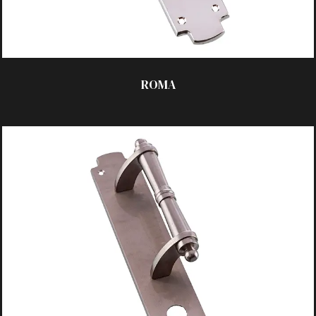
ROMA
ACABADOS:
_ Pulido
_ Platil
_ Laqueado
_ Satinado
TECNOLOGÍA:
_ C/Chapa 50×270 mm