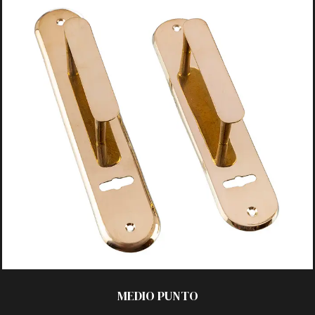
ACABADOS:
_ Pulido
_ Platil
_ Laqueado
_ Satinado
TECNOLOGÍA:
_ C/Chapa 50×220 mm
_ C/Chapa 50×250 mm
MEDIO
PUNTO