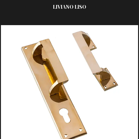
LIVIANO
LISO
ACABADOS:
_ Pulido
_ Platil
_ Laqueado
_ Satinado
TECNOLOGÍA:
_ C/Chapa 50×250 mm
_ C/Roseta cuadrada
MODELOS:
_ Recto / Curvo