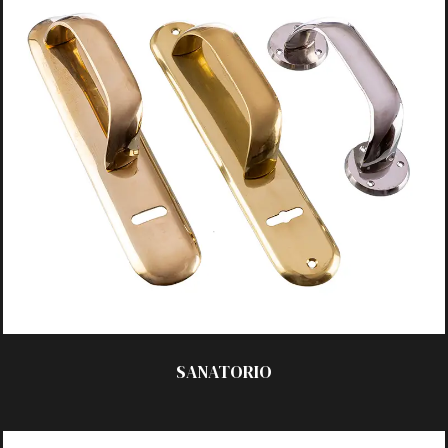
ACABADOS:
_ Pulido
_ Platil
_ Laqueado
_ Satinado
TECNOLOGÍA:
_ C/Chapa 48×250 mm
_ C/Chapa Bombe 48×250 mm
_ C/Roseta redonda
_ C/Tornillo oculto antirrobo
SANATORIO