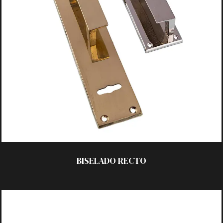
_ Pulido
_ Platil
_ Laqueado
_ Satinado
TECNOLOGÍA:
_ C/Chapa 50×250 mm
_ C/Roseta cuadrada
MODELOS:
_ Recto / Curvo
BISELADO
RECTO