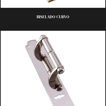
BISELADO
CURVO
ACABADOS:
_ Pulido
_ Platil
_ Laqueado
_ Satinado
TECNOLOGÍA:
_ C/Chapa 50×270 mm