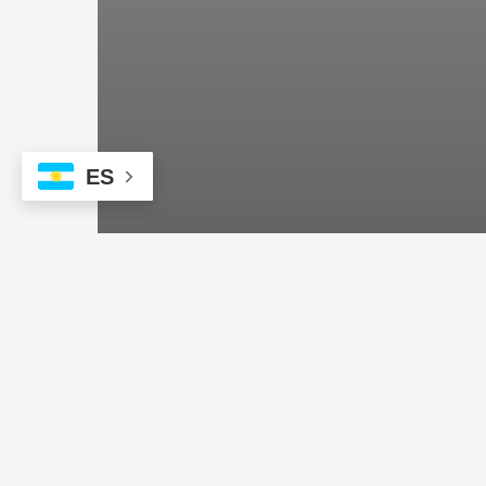
ES
© 2026 Fondere Herrajes.