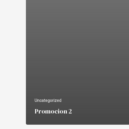
Uncategorized
Promocion 2